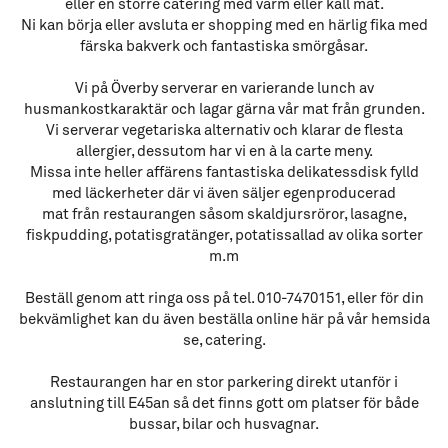
eller en större catering med varm eller kall mat.
Ni kan börja eller avsluta er shopping med en härlig fika med
färska bakverk och fantastiska smörgåsar.
Vi på Överby serverar en varierande lunch av
husmankostkaraktär och lagar gärna vår mat från grunden.
Vi serverar vegetariska alternativ och klarar de flesta
allergier, dessutom har vi en à la carte meny.
Missa inte heller affärens fantastiska delikatessdisk fylld
med läckerheter där vi även säljer egenproducerad
mat från restaurangen såsom skaldjursröror, lasagne,
fiskpudding, potatisgratänger, potatissallad av olika sorter
m.m
Beställ genom att ringa oss på tel. 010-7470151, eller för din
bekvämlighet kan du även beställa online här på vår hemsida
se, catering.
Restaurangen har en stor parkering direkt utanför i
anslutning till E45an så det finns gott om platser för både
bussar, bilar och husvagnar.