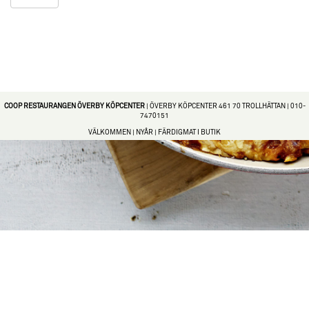
COOP RESTAURANGEN ÖVERBY KÖPCENTER
|
ÖVERBY KÖPCENTER
461 70 TROLLHÄTTAN |
010-
7470151
VÄLKOMMEN
|
NYÅR
|
FÄRDIGMAT I BUTIK
Levereras av Gastrogate |
gastrogate.com den ledande
restaurangguiden
|
gastrogate.io för
företag
Logga in som krögare